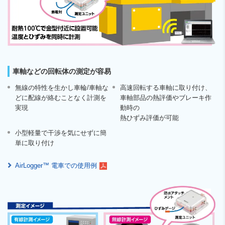
車軸などの回転体の測定が容易
無線の特性を生かし車輪/車軸な
高速回転する車軸に取り付け、
どに配線が絡むことなく計測を
車軸部品の熱評価やブレーキ作
実現
動時の
熱ひずみ評価が可能
小型軽量で干渉を気にせずに簡
単に取り付け
AirLogger™ 電車での使用例